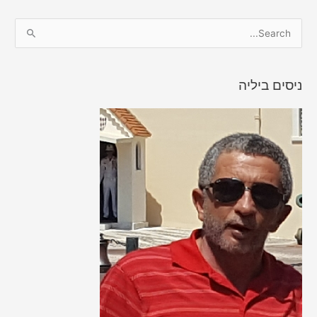
S
e
a
ניסים ביליה
r
c
h
f
o
r
: