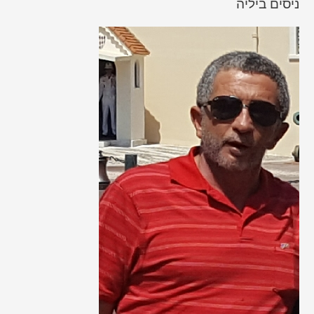
ניסים ביליה
r
c
h
f
o
r
: