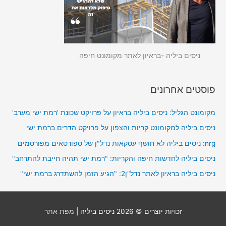
ניסים ביליה -בראיון לאתר מקומונט חיפה
פוסטים אחרונים
מקומונט הגליל: ניסים ביליה בראיון על פרויקט שכונת 'רמת ישי מערב'
ניסים ביליה למקומונט קריות והצפון על פרויקט הדרים ברמת ישי
nrg: ניסים ביליה לא חושף עסקאות נדל"ן של ספורטאים מפורסמים
ניסים ביליה לחדשות חיפה והקריות: "רמת ישי תהיה חייבת להתרחב"
ניסים ביליה בראיון לאתר נדל"ן2: "הגיע הזמן להשתדרג ברמת ישי"
זכויות יוצרים © 2026
ניסים ביליה
|
מפת אתר