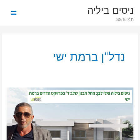
ילוג
תפריט
ניסים ביליה
תוכן
ראשי
תמ"א 38
נדל"ן ברמת ישי
ניסים
ביליה
למקומונט
קריות
והצפון
על
פרויקט