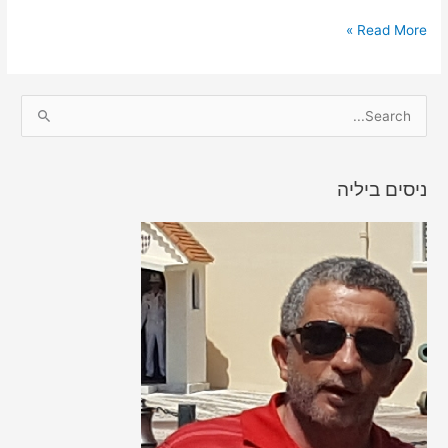
Read More »
S
e
a
ניסים ביליה
r
c
h
f
o
r
: