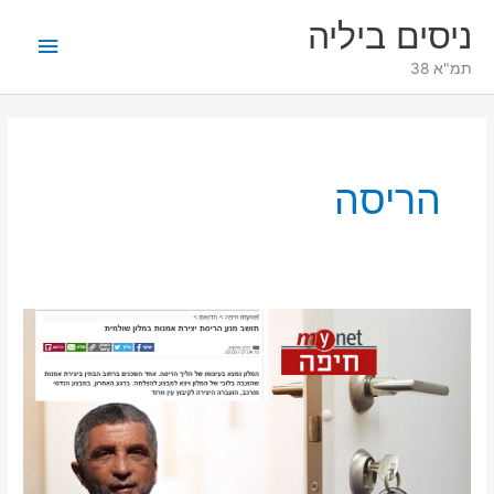
ילוג
תפריט
ניסים ביליה
תוכן
ראשי
תמ"א 38
הריסה
mynet
חיפה:
החברה
של
ניסים
ביליה
הצילה